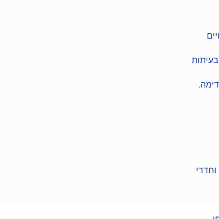
יים
בעיתות
ימה.
וחדרי