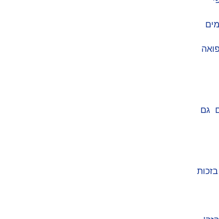
י
מים
פואה
ם גם
בזכות