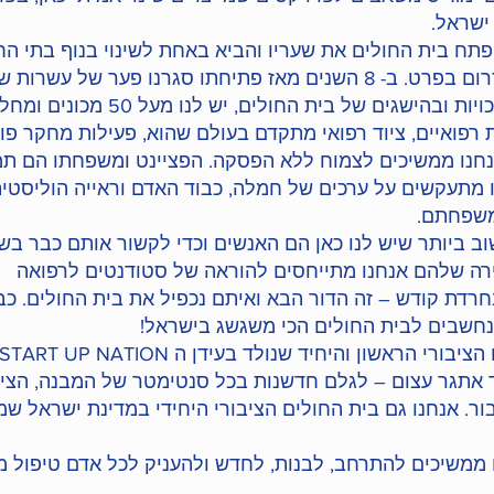
ישראל.
 שנים פתח בית החולים את שעריו והביא באחת לשינוי בנוף בתי הח
בישראל ובדרום בפרט. ב- 8 השנים מאז פתיחתו סגרנו פער של עשרות 
ביכולות ובאיכויות ובהישגים של בית החולים, יש לנו מעל 0
ת רפואיים, ציוד רפואי מתקדם בעולם שהוא, פעילות מחקר פו
נחנו ממשיכים לצמוח ללא הפסקה. הפציינט ומשפחתו הם תמ
ו מתעקשים על ערכים של חמלה, כבוד האדם וראייה הוליסטי
משפחתם.
 ביותר שיש לנו כאן הם האנשים וכדי לקשור אותם כבר בש
רה שלהם אנחנו מתייחסים להוראה של סטודנטים לרפואה
רדת קודש – זה הדור הבא ואיתם נכפיל את בית החולים. כב
 נחשבים לבית החולים הכי משגשג בישראל!
ד אתגר עצום – לגלם חדשנות בכל סנטימטר של המבנה, הציו
ור. אנחנו גם בית החולים הציבורי היחידי במדינת ישראל שמ
 ממשיכים להתרחב, לבנות, לחדש ולהעניק לכל אדם טיפול מצ