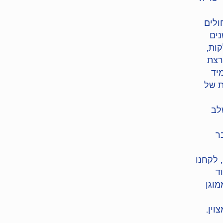
ולים
שנים
5 מכונים ומחלקות,
רצת
יד
ת של
לב
ר
כבית החולים הציבורי הראשון והיחיד שנולד בעידן ה START UP NATION, לקחנו
ד
מוגן
וין.